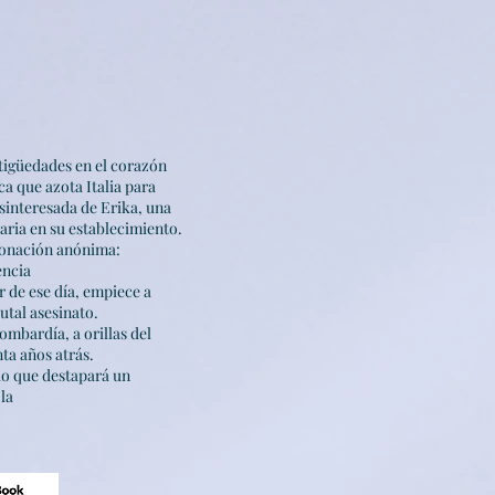
tigüedades en el corazón
ca que azota Italia para
esinteresada de Erika, una
aria en su establecimiento.
donación anónima:
encia
r de ese día, empiece a
utal asesinato.
ombardía, a orillas del
ta años atrás.
o que destapará un
la