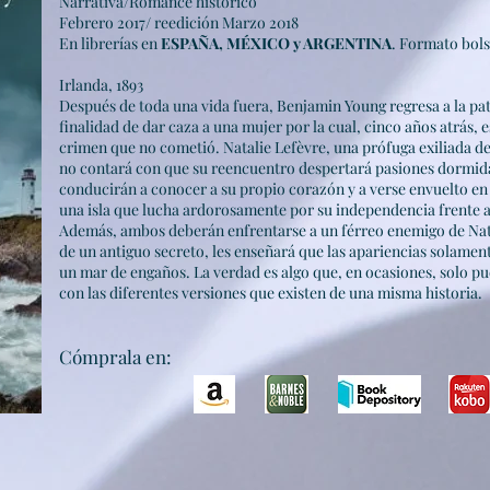
Narrativa/Romance histórico
Febrero 2017/ reedición Marzo 2018
En librerías en
ESPAÑA, MÉXICO y ARGENTINA
. Formato bols
Irlanda, 1893
Después de toda una vida fuera, Benjamin Young regresa a la pa
finalidad de dar caza a una mujer por la cual, cinco años atrás,
crimen que no cometió.
Nata
lie Lefèvre, una prófuga exiliada de
no contará
con que su reencuentro despertará pasiones dormida
conducirán
a conocer a su propio corazón y a verse envuelto en l
una isla que lucha ardorosamente por su independencia frente 
Además, ambos deberán enfrentarse a un férreo enemigo de Nat
de un antiguo secreto, les enseñará que las apariencias
solament
un mar de engaños. La verdad es algo que,
en ocasiones, solo p
con las diferentes versiones que existen de una misma historia.
C
óm
prala en: