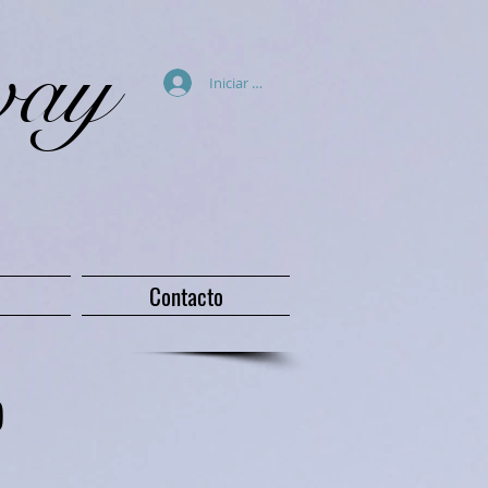
way
Iniciar sesión
Contacto
)