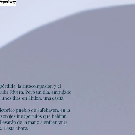
pérdida, la autocompasión y el
 Luke Rivera. Pero un día, empujado
unos días en Shiloh, una casita
ictórico pueblo de Safehaven, en la
rsonajes inesperados que habitan
 llevarán de la mano a enfrentarse
. Hasta ahora.