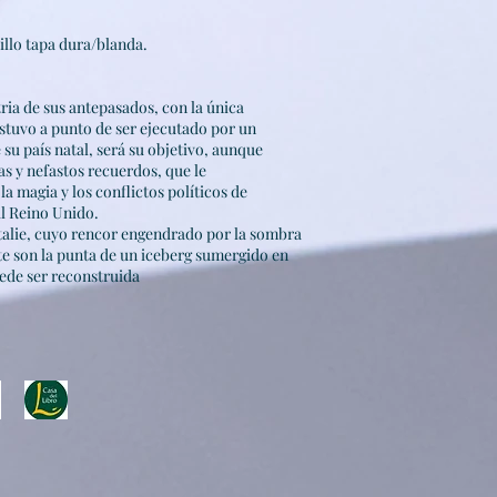
illo tapa dura/blanda.
tria de sus antepasados,
con la única
 estuvo a punto
de ser ejecutado por un
 su país natal, será su objetivo, aunque
s y nefastos recuerdos, que le
a magia y los conflictos políticos de
al Reino Unido.
alie, cuyo rencor
engendrado por la sombra
e son la punta de un iceberg sumergido en
uede ser reconstruida