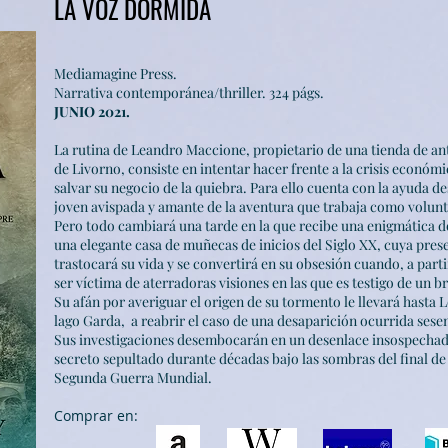
LA VOZ DORMIDA
Mediamagine Press.
Narrativa contemporánea/thriller. 324 págs.
JUNIO 2021.
La rutina de Leandro Maccione, propietario de una tienda de an
de Livorno, consiste en intentar hacer frente a la crisis económi
salvar su negocio de la quiebra. Para ello cuenta con la ayuda d
joven avispada y amante de la aventura que trabaja como volunt
Pero todo cambiará una tarde en la que recibe una enigmática 
una elegante casa de muñecas de inicios del Siglo XX, cuya pres
trastocará su vida y se convertirá en su obsesión cuando, a parti
ser víctima de aterradoras visiones en las que es testigo de un br
Su afán por averiguar el origen de su tormento le llevará hasta L
lago Garda, a reabrir el caso de una desaparición ocurrida sesen
Sus investigaciones desembocarán en un desenlace insospechad
secreto sepultado durante décadas bajo las sombras del final de 
Segunda Guerra Mundial.
Comprar en: