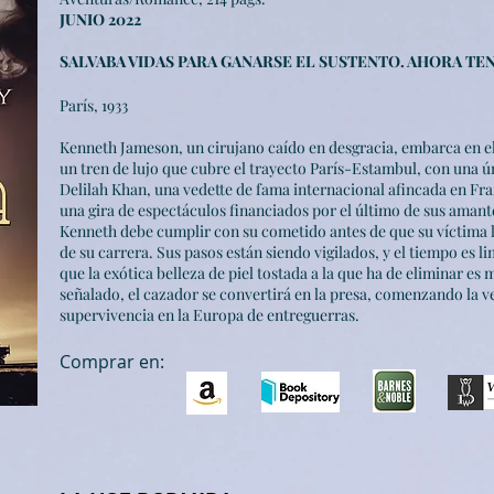
JUNIO 2022
SALVABA VIDAS PARA GANARSE EL SUSTENTO. AHORA TE
París, 1933
Kenneth Jameson, un cirujano caído en desgracia, embarca en el
un tren de lujo que
cubre el trayecto París
-Estambul, con una ún
Delilah Khan, una vedette de fama internacional afincada en Fran
una gira de espectáculos financiados por el último de sus
amant
Kenneth debe cumplir con su cometido antes de que su víctima lle
de su carrera. Sus pasos están siendo vigilados, y el tiempo es 
que la exótica belleza de piel tostada a la que ha de eliminar es
señalado, el cazador se convertirá en la presa, comenzando la ve
supervivencia en la Europa de entreguerras.
Comprar en: