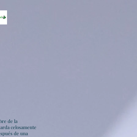
bre de la
guarda celosamente
espués de una