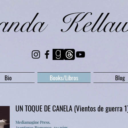
randa Kella
Bio
Books/Libros
Blog
UN TOQUE DE CANELA (Vientos de guerra 1
Mediamagi
ne Press.
Aventuras/Romance, 214 págs.