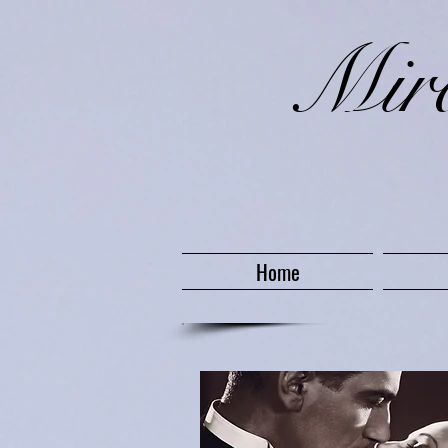
​Mi
Home