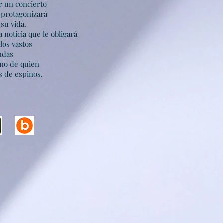
ar un concierto
 protagonizará
su vida.
noticia que le obligará
los vastos
ndas
ano de quien
s de espinos.