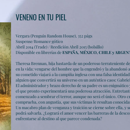
VENENO EN TU PIEL
Vergara (Penguin Random House), 352 págs
Suspense/Romance gótico
Abril 2014 (Trade) / Reedición Abril 2015 (bolsillo)
Disponible en librerías de
ESPAÑA, MÉXICO, CHILE y ARGEN
Theresa Brennan, hija bastarda de un poderoso terrateniente de
en la vida: vengarse del hombre que la engendró y la abandonó a
su cometido viajará a la campiña inglesa con una falsa identidad
alguien que convertirá su universo en un auténtico caos: Gabriel
El administrador y brazo derecho de su padre es un enigmático 
el que pronto experimentará una poderosa atracción. Entretanto
comenzado a sembrar el terror, aunque no será el único. Otro cr
comprueba, con angustia, que sus víctimas le resultan conocida
Un macabro plan de venganza y traición se cierne sobre ella, y 
podrá salvarla. ¿Logrará el amor vencer las barreras de la desc
enfrentarse al destino al que parece condenada?