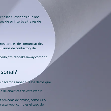
er a las cuestiones que nos
ea de su interés a través de
stros canales de comunicación.
ularios de contacto y de
acerlo, “mirandakellaway.com” no
rsonal?
 le hacemos saber que los datos que
a de analíticas de esta web y
s privadas de envíos, como UPS,
 a esta web, como es el caso de