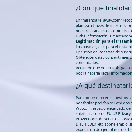
¿Con qué finalidad
En “mirandakellaway.com” recoge
plantea a través de nuestros for
nuestros canales de comunicaci
Dicha información la mantend
Legitimación para el tratami
Las bases legales para el tratam
Ejecución del contrato de suscri
Obtención de su consentimiento 
comentarios.
Recuerde que no está obligado a
podrá hacerle llegar informació
¿A qué destinatari
Para poder ofrecerle nuestros se
nos facilite podrían ser cedidos a
Wix.com, espacio encargado de p
sujeto al acuerdo EU-US Privacy 
Proveedores de servicios postal
DHL, FEDEX, etc. (por ejemplo, si
expedición de ejemplares de libro