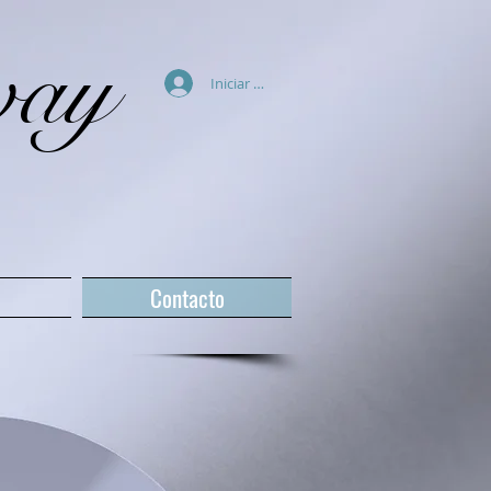
way
Iniciar sesión
Contacto