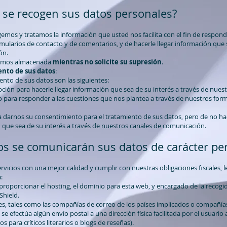
 se recogen sus datos personales?
mos y tratamos la información que usted nos facilita con el fin de respond
mularios de contacto y de comentarios, y de hacerle llegar información que s
ón.
remos almacenada
mientras no solicite su supresión
.
ento de sus datos
:
iento de sus datos son las siguientes:
pción para hacerle llegar información que sea de su interés a través de nue
para responder a las cuestiones que nos plantea a través de nuestros form
 darnos su consentimiento para el tratamiento de sus datos, pero de no h
n que sea de su interés a través de nuestros canales de comunicación.
os se comunicarán sus datos de carácter pe
rvicios con una mejor calidad y cumplir con nuestras obligaciones fiscales,
:
roporcionar el hosting, el dominio para esta web, y encargado de la recogid
Shield.
es, tales como las compañías de correo de los países implicados o compañía
 se efectúa algún envío postal a una dirección física facilitada por el usuario
s para críticos literarios o blogs de reseñas).